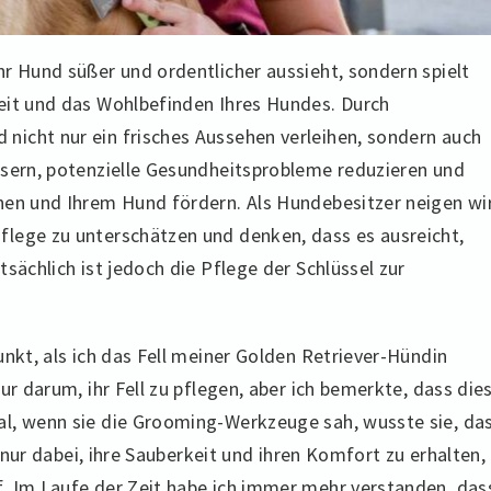
r Hund süßer und ordentlicher aussieht, sondern spielt
eit und das Wohlbefinden Ihres Hundes. Durch
icht nur ein frisches Aussehen verleihen, sondern auch
ssern, potenzielle Gesundheitsprobleme reduzieren und
nen und Ihrem Hund fördern. Als Hundebesitzer neigen wi
lege zu unterschätzen und denken, dass es ausreicht,
sächlich ist jedoch die Pflege der Schlüssel zur
.
unkt, als ich das Fell meiner Golden Retriever-Hündin
ur darum, ihr Fell zu pflegen, aber ich bemerkte, dass die
al, wenn sie die Grooming-Werkzeuge sah, wusste sie, da
t nur dabei, ihre Sauberkeit und ihren Komfort zu erhalten,
. Im Laufe der Zeit habe ich immer mehr verstanden, das