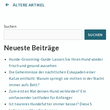
funktionaler
ÄLTERE ARTIKEL
Beitragsnavigation
Leitfaden
zur
Auswahl
von
Suchen
Hundebeklei
SUCHEN
Neueste Beiträge
Hunde-Grooming-Guide: Lassen Sie Ihren Hund wieder
frisch und gesund aussehen
Die Geheimnisse der nächtlichen Eskapaden einer
Katze enthüllt: Warum springt sie mitten in der Nacht
immer aufs Bett?
Zum ersten Mal deinen Hund verkleiden? Ein
umfassender Leitfaden für Anfänger
Ist teureres Hundefutter immer besser? Diese 5