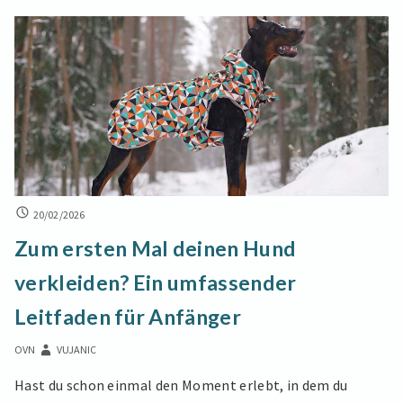
Eskapaden
einer
Katze
enthüllt:
Warum
springt
sie
mitten
in
der
ZUM
20/02/2026
ERSTEN
Nacht
Zum ersten Mal deinen Hund
MAL
immer
DEINEN
aufs
verkleiden? Ein umfassender
HUND
Bett?
VERKLEIDEN?
Leitfaden für Anfänger
EIN
UMFASSENDER
OVN
VUJANIC
LEITFADEN
FÜR
Hast du schon einmal den Moment erlebt, in dem du
ANFÄNGER