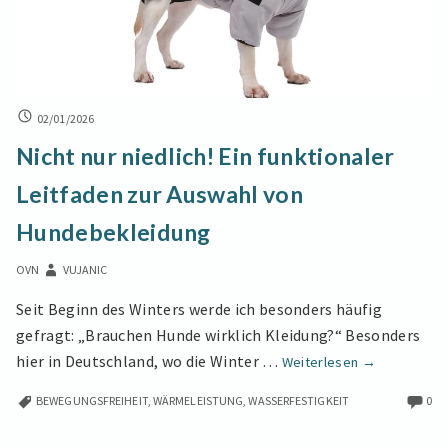
denen
er
wieder
Freude
NICHT
am
02/01/2026
NUR
Fressen
Nicht nur niedlich! Ein funktionaler
NIEDLICH!
hat
EIN
Leitfaden zur Auswahl von
FUNKTIONALER
LEITFADEN
Hundebekleidung
ZUR
AUSWAHL
OVN
VUJANIC
VON
HUNDEBEKLEIDUNG
Seit Beginn des Winters werde ich besonders häufig
gefragt: „Brauchen Hunde wirklich Kleidung?“ Besonders
Nicht
hier in Deutschland, wo die Winter …
Weiterlesen
→
nur
BEWEGUNGSFREIHEIT
,
WÄRMELEISTUNG
,
WASSERFESTIGKEIT
0
niedlich!
Ein