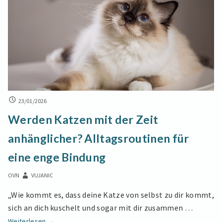
kreativ
und
preiswert
WERDEN
23/01/2026
KATZEN
Werden Katzen mit der Zeit
MIT
DER
anhänglicher? Alltagsroutinen für
ZEIT
ANHÄNGLICHER?
eine enge Bindung
ALLTAGSROUTINEN
FÜR
OVN
VUJANIC
EINE
ENGE
„Wie kommt es, dass deine Katze von selbst zu dir kommt,
BINDUNG
sich an dich kuschelt und sogar mit dir zusammen …
Werden
Weiterlesen
→