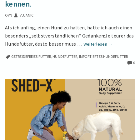
kennen.
5
IRRTÜMER
OVN
VUJANIC
SOLLTEN
SIE
Als ich anfing, einen Hund zu halten, hatte ich auch einen
KENNEN.
besonders „selbstverständlichen“ Gedanken:Je teurer das
Ist
Hundefutter, desto besser muss …
Weiterlesen
→
teureres
GETREIDEFREIES FUTTER
,
HUNDEFUTTER
,
IMPORTIERTES HUNDEFUTTER
Hundefutter
0
immer
besser?
Diese
5
Irrtümer
sollten
Sie
kennen.