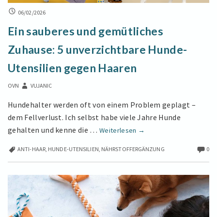
EIN
06/02/2026
SAUBERES
Ein sauberes und gemütliches
UND
GEMÜTLICHES
Zuhause: 5 unverzichtbare Hunde-
ZUHAUSE:
5
Utensilien gegen Haaren
UNVERZICHTBARE
HUNDE-
OVN
VUJANIC
UTENSILIEN
GEGEN
Hundehalter werden oft von einem Problem geplagt –
HAAREN
dem Fellverlust. Ich selbst habe viele Jahre Hunde
Ein
gehalten und kenne die …
Weiterlesen
→
sauberes
ANTI-HAAR
,
HUNDE-UTENSILIEN
,
NÄHRSTOFFERGÄNZUNG
0
und
gemütliches
Zuhause:
5
unverzichtbare
Hunde-