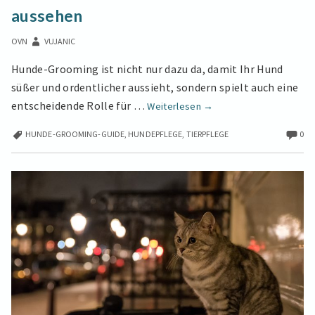
IHREN
aussehen
HUND
WIEDER
OVN
VUJANIC
FRISCH
UND
Hunde-Grooming ist nicht nur dazu da, damit Ihr Hund
GESUND
süßer und ordentlicher aussieht, sondern spielt auch eine
AUSSEHEN
Hunde-
entscheidende Rolle für …
Weiterlesen
→
Grooming-
HUNDE-GROOMING-GUIDE
,
HUNDEPFLEGE
,
TIERPFLEGE
0
Guide:
Lassen
Sie
Ihren
Hund
wieder
frisch
und
gesund
aussehen