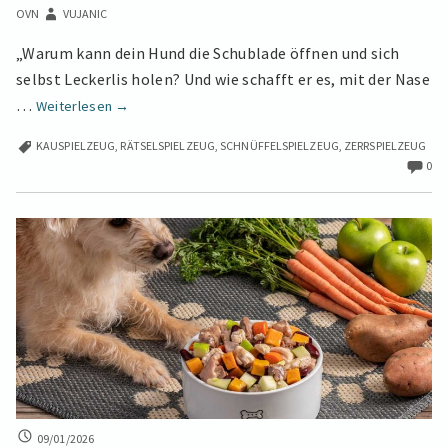
ES
OVN
VUJANIC
DIE
INTELLIGENZ
„Warum kann dein Hund die Schublade öffnen und sich
DEINES
selbst Leckerlis holen? Und wie schafft er es, mit der Nase
HUNDES
Spielzeug
…
Weiterlesen
→
ist
KAUSPIELZEUG
,
RÄTSELSPIELZEUG
,
SCHNÜFFELSPIELZEUG
,
ZERRSPIELZEUG
mehr
0
als
Zeitvertreib:
So
fördert
es
die
Intelligenz
deines
Hundes
WAS
09/01/2026