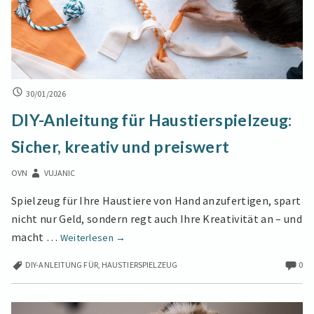
Utensilien
gegen
Haaren
DIY-
30/01/2026
ANLEITUNG
DIY-Anleitung für Haustierspielzeug:
FÜR
HAUSTIERSPIELZEUG:
Sicher, kreativ und preiswert
SICHER,
KREATIV
OVN
VUJANIC
UND
PREISWERT
Spielzeug für Ihre Haustiere von Hand anzufertigen, spart
nicht nur Geld, sondern regt auch Ihre Kreativität an – und
DIY-
macht …
Weiterlesen
→
Anleitung
DIY-ANLEITUNG FÜR
,
HAUSTIERSPIELZEUG
0
für
Haustierspielzeug:
Sicher,