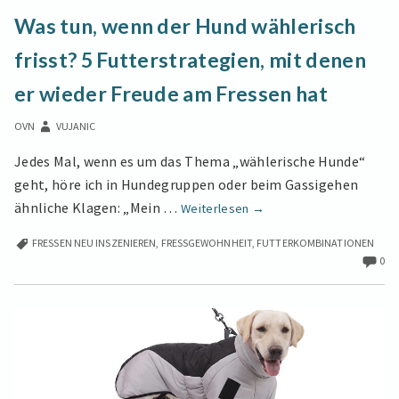
TUN,
Was tun, wenn der Hund wählerisch
WENN
DER
frisst? 5 Futterstrategien, mit denen
HUND
WÄHLERISCH
er wieder Freude am Fressen hat
FRISST?
5
OVN
VUJANIC
FUTTERSTRATEGIEN,
MIT
Jedes Mal, wenn es um das Thema „wählerische Hunde“
DENEN
geht, höre ich in Hundegruppen oder beim Gassigehen
ER
WIEDER
Was
ähnliche Klagen: „Mein …
Weiterlesen
→
FREUDE
tun,
AM
FRESSEN NEU INSZENIEREN
,
FRESSGEWOHNHEIT
,
FUTTERKOMBINATIONEN
wenn
FRESSEN
0
der
HAT
Hund
wählerisch
frisst?
5
Futterstrategien,
mit