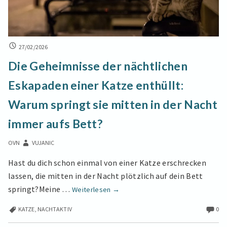
DIE
27/02/2026
GEHEIMNISSE
Die Geheimnisse der nächtlichen
DER
NÄCHTLICHEN
Eskapaden einer Katze enthüllt:
ESKAPADEN
EINER
Warum springt sie mitten in der Nacht
KATZE
ENTHÜLLT:
immer aufs Bett?
WARUM
SPRINGT
OVN
VUJANIC
SIE
MITTEN
Hast du dich schon einmal von einer Katze erschrecken
IN
lassen, die mitten in der Nacht plötzlich auf dein Bett
DER
Die
springt?Meine …
NACHT
Weiterlesen
→
IMMER
Geheimnisse
AUFS
KATZE
,
NACHTAKTIV
0
der
BETT?
nächtlichen