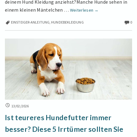
deinem Hund Kleidung anziehst?Manche Hunde sehen in
Zum
einem kleinen Mäntelchen …
Weiterlesen
→
ersten
EINSTEIGER-ANLEITUNG
,
HUNDEBEKLEIDUNG
0
Mal
deinen
Hund
verkleiden?
Ein
umfassender
Leitfaden
für
Anfänger
IST
13/02/2026
TEURERES
Ist teureres Hundefutter immer
HUNDEFUTTER
IMMER
besser? Diese 5 Irrtümer sollten Sie
BESSER?
DIESE