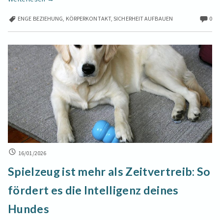
Katzen
ENGE BEZIEHUNG
,
KÖRPERKONTAKT
,
SICHERHEIT AUFBAUEN
0
mit
der
Zeit
anhänglicher?
Alltagsroutinen
für
eine
enge
Bindung
SPIELZEUG
16/01/2026
IST
Spielzeug ist mehr als Zeitvertreib: So
MEHR
ALS
fördert es die Intelligenz deines
ZEITVERTREIB:
SO
Hundes
FÖRDERT