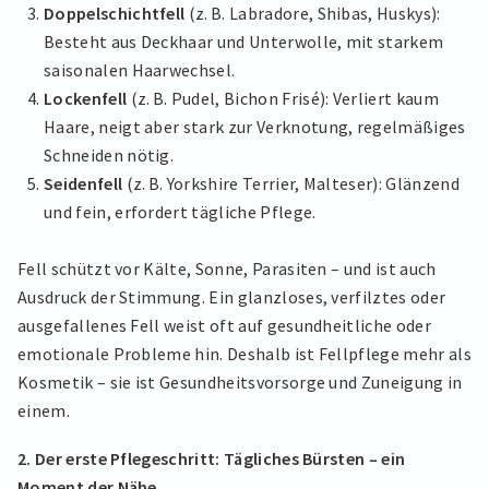
Doppelschichtfell
(z. B. Labradore, Shibas, Huskys):
Besteht aus Deckhaar und Unterwolle, mit starkem
saisonalen Haarwechsel.
Lockenfell
(z. B. Pudel, Bichon Frisé): Verliert kaum
Haare, neigt aber stark zur Verknotung, regelmäßiges
Schneiden nötig.
Seidenfell
(z. B. Yorkshire Terrier, Malteser): Glänzend
und fein, erfordert tägliche Pflege.
Fell schützt vor Kälte, Sonne, Parasiten – und ist auch
Ausdruck der Stimmung. Ein glanzloses, verfilztes oder
ausgefallenes Fell weist oft auf gesundheitliche oder
emotionale Probleme hin. Deshalb ist Fellpflege mehr als
Kosmetik – sie ist Gesundheitsvorsorge und Zuneigung in
einem.
2. Der erste Pflegeschritt: Tägliches Bürsten – ein
Moment der Nähe