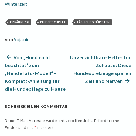
Winterzeit
,
,
ERNÄHRUNG
PFLEGESCHRITT
TÄGLICHES BÜRSTEN
Von
Vujanic
Beitragsnavigation
Previous
Von „Hund nicht
Unverzichtbare Helfer für
post:
beachtet“ zum
Zuhause: Diese
„Hundefoto-Modell“ –
Hundespielzeuge sparen
Next
Komplett-Anleitung für
Zeit und Nerven
post:
die Hundepflege zu Hause
SCHREIBE EINEN KOMMENTAR
Deine E-Mail-Adresse wird nicht veröffentlicht.
Erforderliche
Felder sind mit
*
markiert