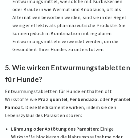
Entwurmungsmittel, wie solche mit Kürbiskernen
oder Kräutern wie Wermut und Knoblauch, oft als
Alternativen beworben werden, sind sie in der Regel
weniger effektiv als pharmazeutische Produkte. Sie
können jedoch in Kombination mit regulären
Entwurmungsmitteln verwendet werden, um die
Gesundheit Ihres Hundes zu unterstützen.
5.
Wie wirken Entwurmungstabletten
für Hunde?
Entwurmungstabletten für Hunde enthalten oft
Wirkstoffe wie
Praziquantel
,
Fenbendazol
oder
Pyrantel
Pamoat
. Diese Medikamente wirken, indem sie den
Lebenszyklus des Parasiten stören:
Lähmung oder Abtötung des Parasiten
: Einige
Wirkstoffe blockieren die Nahrungsaufnahme oder