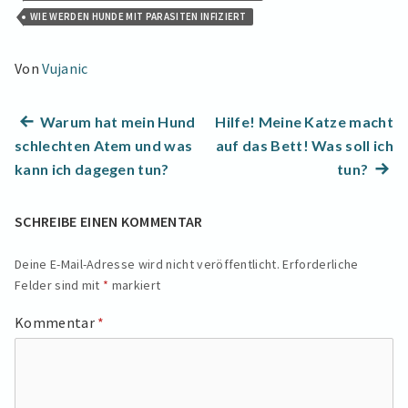
WIE WERDEN HUNDE MIT PARASITEN INFIZIERT
Von
Vujanic
Beitragsnavigation
Previous
Warum hat mein Hund
Hilfe! Meine Katze macht
post:
schlechten Atem und was
auf das Bett! Was soll ich
Next
kann ich dagegen tun?
tun?
post:
SCHREIBE EINEN KOMMENTAR
Deine E-Mail-Adresse wird nicht veröffentlicht.
Erforderliche
Felder sind mit
*
markiert
Kommentar
*