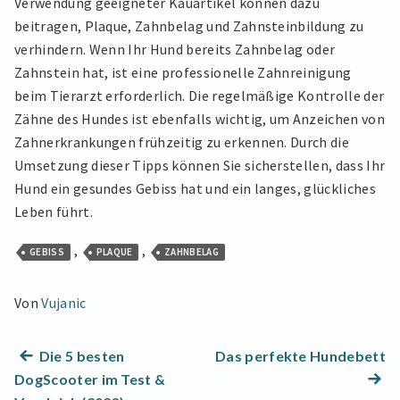
Verwendung geeigneter Kauartikel können dazu
beitragen, Plaque, Zahnbelag und Zahnsteinbildung zu
verhindern. Wenn Ihr Hund bereits Zahnbelag oder
Zahnstein hat, ist eine professionelle Zahnreinigung
beim Tierarzt erforderlich. Die regelmäßige Kontrolle der
Zähne des Hundes ist ebenfalls wichtig, um Anzeichen von
Zahnerkrankungen frühzeitig zu erkennen. Durch die
Umsetzung dieser Tipps können Sie sicherstellen, dass Ihr
Hund ein gesundes Gebiss hat und ein langes, glückliches
Leben führt.
,
,
GEBISS
PLAQUE
ZAHNBELAG
Von
Vujanic
Beitragsnavigation
Previous
N
Die 5 besten
Das perfekte Hundebett
post:
po
DogScooter im Test &