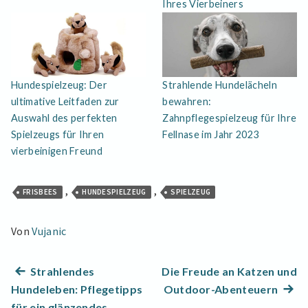
Ihres Vierbeiners
Hundespielzeug: Der
Strahlende Hundelächeln
ultimative Leitfaden zur
bewahren:
Auswahl des perfekten
Zahnpflegespielzeug für Ihre
Spielzeugs für Ihren
Fellnase im Jahr 2023
vierbeinigen Freund
,
,
FRISBEES
HUNDESPIELZEUG
SPIELZEUG
Von
Vujanic
Beitragsnavigation
Previous
Strahlendes
Die Freude an Katzen und
post:
Next
Hundeleben: Pflegetipps
Outdoor-Abenteuern
post:
für ein glänzendes