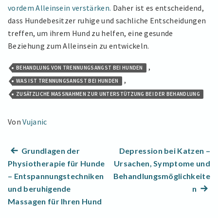
vordem Alleinsein verstärken.
Daher ist es entscheidend,
dass Hundebesitzer ruhige und sachliche Entscheidungen
treffen, um ihrem Hund zu helfen, eine gesunde
Beziehung zum Alleinsein zu entwickeln.
,
BEHANDLUNG VON TRENNUNGSANGST BEI HUNDEN
,
WAS IST TRENNUNGSANGST BEI HUNDEN
ZUSÄTZLICHE MASSNAHMEN ZUR UNTERSTÜTZUNG BEI DER BEHANDLUNG
Von
Vujanic
Beitragsnavigation
Previous
Grundlagen der
Depression bei Katzen –
post:
Physiotherapie für Hunde
Ursachen, Symptome und
– Entspannungstechniken
Behandlungsmöglichkeite
Next
und beruhigende
n
post:
Massagen für Ihren Hund