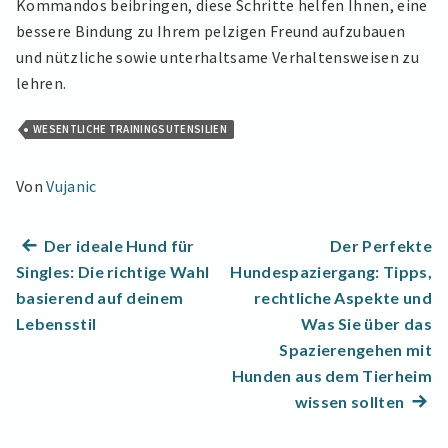
Kommandos beibringen, diese Schritte helfen Ihnen, eine
bessere Bindung zu Ihrem pelzigen Freund aufzubauen
und nützliche sowie unterhaltsame Verhaltensweisen zu
lehren.
WESENTLICHE TRAININGSUTENSILIEN
Von
Vujanic
Beitragsnavigation
Previous
Der ideale Hund für
Der Perfekte
post:
Singles: Die richtige Wahl
Hundespaziergang: Tipps,
basierend auf deinem
rechtliche Aspekte und
Lebensstil
Was Sie über das
Spazierengehen mit
Hunden aus dem Tierheim
Next
wissen sollten
post: