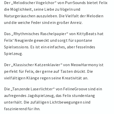
Der „Melodischer Vogelchor“ von PurrSounds bietet Felix
die Möglichkeit, seine Liebe zu Vögeln und
Naturgeräuschen auszuleben. Die Vielfalt der Melodien
und die weiche Feder sind ein großer Anreiz.
Das „Rhythmisches Raschelpapier“ von KittyBeats hat
Felix‘ Neugierde geweckt und sorgt für spontane
Spielsessions. Es ist ein einfaches, aber fesselndes
Spielzeug.
Der „Klassischer Katzenklavier“ von MeowHarmony ist
perfekt für Felix, der gerne auf Tasten drückt. Die
vielfältigen Klänge regen seine Kreativität an.
Die „Tanzende Laserlichter“ von FelineGroove sind ein
aufregendes Jagdspielzeug, das Felix stundenlang
unterhält. Die zufälligen Lichtbewegungen sind
faszinierend für ihn.