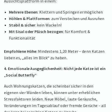
Aussichtsplattform in einem:
Mehrere Ebenen
: Klettern und Springen ermöglichen
Höhlen & Plattformen
: zum Verstecken und Ausruhen
Stabil & sicher
: kein Wackeln!
Mit Sisal oder Plüsch bezogen
: für Komfort &
Funktionalität
Empfohlene Höhe
: Mindestens 1,20 Meter – denn Katzen
lieben es, „alles im Blick“ zu haben.
4. Emotionale Ausgeglichenheit: Nicht jede Katze ist ein
„Social Butterfly“
Auch Wohnungskatzen, die scheinbar sicher in den
eigenen vier Wänden leben, können unter erheblichen
Stressfaktoren leiden. Neue Möbel, laute Geräusche,
Veränderungen im Tagesablauf oder fremde Gerüche – all
das kann bei sensiblen Katzen zu Unruhe,