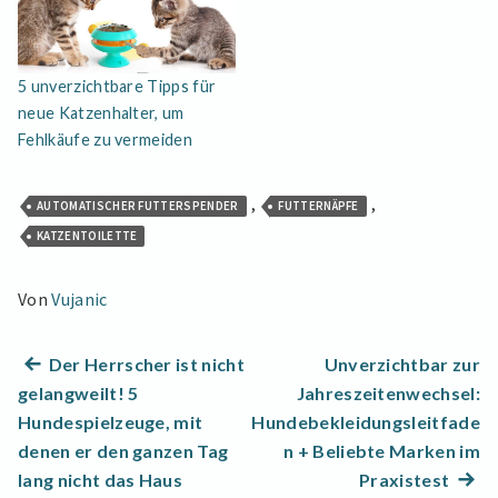
5 unverzichtbare Tipps für
neue Katzenhalter, um
Fehlkäufe zu vermeiden
,
,
AUTOMATISCHER FUTTERSPENDER
FUTTERNÄPFE
KATZENTOILETTE
Von
Vujanic
Beitragsnavigation
Previous
Der Herrscher ist nicht
Unverzichtbar zur
post:
gelangweilt! 5
Jahreszeitenwechsel:
Hundespielzeuge, mit
Hundebekleidungsleitfade
denen er den ganzen Tag
n + Beliebte Marken im
Next
lang nicht das Haus
Praxistest