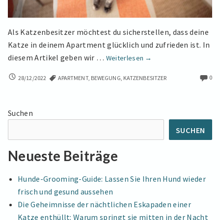
Als Katzenbesitzer möchtest du sicherstellen, dass deine
Katze in deinem Apartment glücklich und zufrieden ist. In
Wohntipps
diesem Artikel geben wir …
Weiterlesen
→
für
WOHNTIPPS
0
28/12/2022
APARTMENT
,
BEWEGUNG
,
KATZENBESITZER
Katzenbesitzer:
FÜR
Mache
KATZENBESITZER:
dein
MACHE
Suchen
Apartment
DEIN
APARTMENT
zur
SUCHEN
ZUR
Katzenoase
KATZENOASE
Neueste Beiträge
Hunde-Grooming-Guide: Lassen Sie Ihren Hund wieder
frisch und gesund aussehen
Die Geheimnisse der nächtlichen Eskapaden einer
Katze enthüllt: Warum springt sie mitten in der Nacht