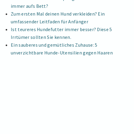
immer aufs Bett?
Zum ersten Mal deinen Hund verkleiden? Ein
umfassender Leitfaden für Anfänger
Ist teureres Hundefutter immer besser? Diese 5
Irrtümer sollten Sie kennen.
Ein sauberes und gemütliches Zuhause: 5
unverzichtbare Hunde-Utensilien gegen Haaren
Impressum
|
Datenschutzerklärung
Hundespielzeuge
Copyright © 2026 .