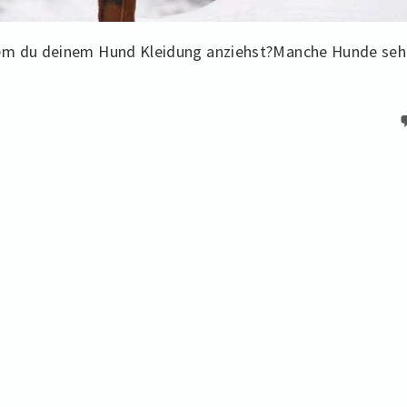
dem du deinem Hund Kleidung anziehst?Manche Hunde se
m
ten
nen
d
kleiden?
assender
tfaden
änger