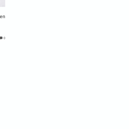
hen
0