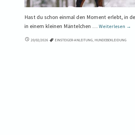
Hast du schon einmal den Moment erlebt, in 
Zu
in einem kleinen Mäntelchen …
Weiterlesen
→
ers
ZUM
20/02/2026
EINSTEIGER-ANLEITUNG
,
HUNDEBEKLEIDUNG
Mal
ERSTEN
dei
MAL
Hun
DEINEN
HUND
ver
VERKLEIDEN?
Ein
EIN
UMFASSENDER
umf
LEITFADEN
Lei
FÜR
für
ANFÄNGER
Anf