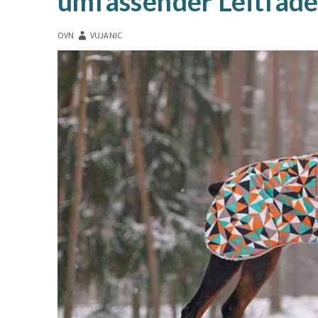
umfassender Leitfade
OVN
VUJANIC