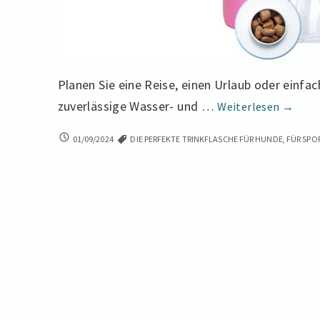
Planen Sie eine Reise, einen Urlaub oder einf
Die
zuverlässige Wasser- und …
Weiterlesen
→
perfek
DIE
01/09/2024
DIE PERFEKTE TRINKFLASCHE FÜR HUNDE
,
FÜR SPO
Trinkfl
PERFEKTE
für
TRINKFLASCHE
Hunde:
FÜR
HUNDE:
Ein
EIN
Muss
MUSS
FÜR
für
REISEN,
Reisen,
ABENTEUER
Abente
UND
OUTDOOR-
und
AKTIVITÄTEN
Outdoo