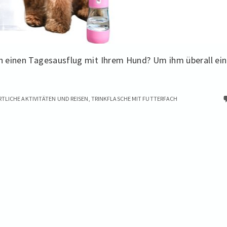
ach einen Tagesausflug mit Ihrem Hund? Um ihm überall ei
te
RTLICHE AKTIVITÄTEN UND REISEN
,
TRINKFLASCHE MIT FUTTERFACH
asche
uer
r-