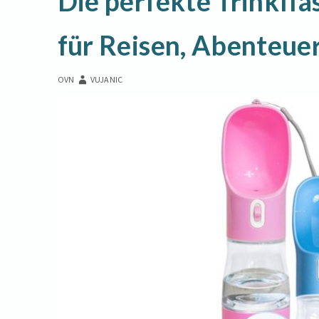
Die perfekte Trinkfla
für Reisen, Abenteue
OVN
VUJANIC