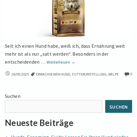
Seit ich einen Hund habe, weiß ich, dass Ernährung weit
mehr ist als nur „satt werden“. Besonders in der
Von
entscheidenden …
Weiterlesen
→
Welpe
VON
0
28/09/2025
ERWACHSENEN HUND
,
FUTTERUMSTELLUNG
,
WELPE
zum
WELPE
erwachsenen
ZUM
Hund:
ERWACHSENEN
Suchen
Der
HUND:
DER
vollständige
SUCHEN
VOLLSTÄNDIGE
Leitfaden
LEITFADEN
zur
Neueste Beiträge
ZUR
Futterumstellung
FUTTERUMSTELLUNG