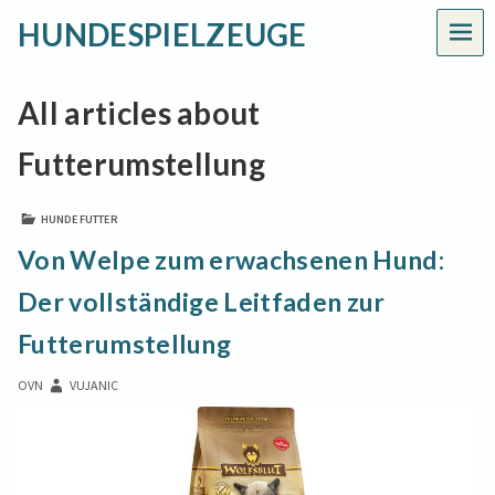
HUNDESPIELZEUGE
MEN
All articles about
Futterumstellung
HUNDEFUTTER
Von Welpe zum erwachsenen Hund:
Der vollständige Leitfaden zur
Futterumstellung
OVN
VUJANIC