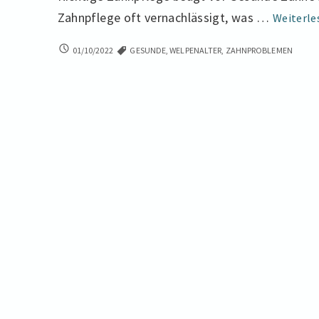
Zahnpflege oft vernachlässigt, was …
Weiterl
ZAHNPFLEGE
01/10/2022
GESUNDE
,
WELPENALTER
,
ZAHNPROBLEMEN
BEI
HUNDEN