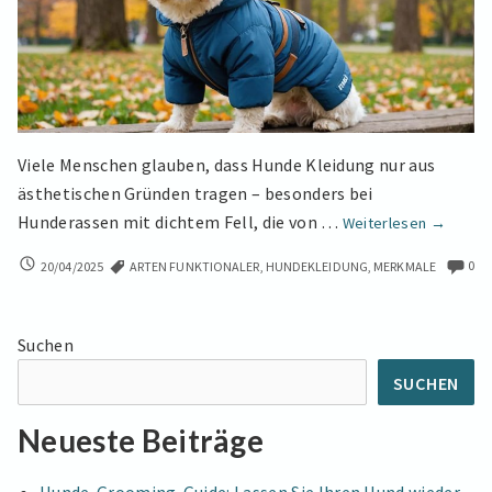
Viele Menschen glauben, dass Hunde Kleidung nur aus
ästhetischen Gründen tragen – besonders bei
Nicht
Hunderassen mit dichtem Fell, die von …
Weiterlesen
→
nur
NICHT
0
20/04/2025
ARTEN FUNKTIONALER
,
HUNDEKLEIDUNG
,
MERKMALE
süß!
NUR
Diese
SÜSS! D
funktion
IESE F
Suchen
Hundekle
UNKTIONALEN H
UNDEKLEIDER S
sind
SUCHEN
IND W
wirklich
IRKLICH P
praktisc
Neueste Beiträge
RAKTISCH U
und
ND H
hochwert
OCHWERTIG