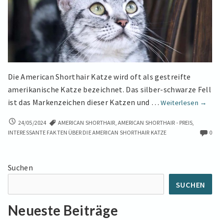
Die American Shorthair Katze wird oft als gestreifte
amerikanische Katze bezeichnet. Das silber-schwarze Fell
Ameri
ist das Markenzeichen dieser Katzen und …
Weiterlesen
→
Shorth
AMERICAN
24/05/2024
AMERICAN SHORTHAIR
,
AMERICAN SHORTHAIR - PREIS
,
–
SHORTHAIR
INTERESSANTE FAKTEN ÜBER DIE AMERICAN SHORTHAIR KATZE
0
Enzyk
–
der
ENZYKLOPÄDIE
Katze
DER
Suchen
KATZENRASSEN
SUCHEN
Neueste Beiträge