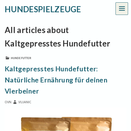
HUNDESPIELZEUGE
MEN
All articles about
Kaltgepresstes Hundefutter
HUNDEFUTTER
Kaltgepresstes Hundefutter:
Natürliche Ernährung für deinen
Vierbeiner
OVN
VUJANIC