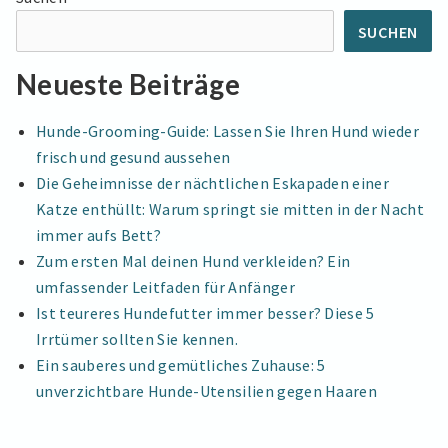
DEINEN
Vierbeiner
VIERBEINER
SUCHEN
Neueste Beiträge
Hunde-Grooming-Guide: Lassen Sie Ihren Hund wieder
frisch und gesund aussehen
Die Geheimnisse der nächtlichen Eskapaden einer
Katze enthüllt: Warum springt sie mitten in der Nacht
immer aufs Bett?
Zum ersten Mal deinen Hund verkleiden? Ein
umfassender Leitfaden für Anfänger
Ist teureres Hundefutter immer besser? Diese 5
Irrtümer sollten Sie kennen.
Ein sauberes und gemütliches Zuhause: 5
unverzichtbare Hunde-Utensilien gegen Haaren