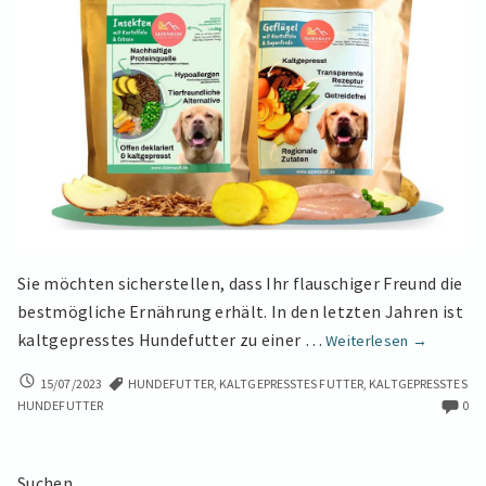
Sie möchten sicherstellen, dass Ihr flauschiger Freund die
bestmögliche Ernährung erhält. In den letzten Jahren ist
Kaltgepre
kaltgepresstes Hundefutter zu einer …
Weiterlesen
→
Hundefutte
KALTGEPRESSTES
15/07/2023
HUNDEFUTTER
,
KALTGEPRESSTES FUTTER
,
KALTGEPRESSTES
Natürliche
HUNDEFUTTER:
HUNDEFUTTER
0
Ernährung
NATÜRLICHE
für
ERNÄHRUNG
deinen
FÜR
Suchen