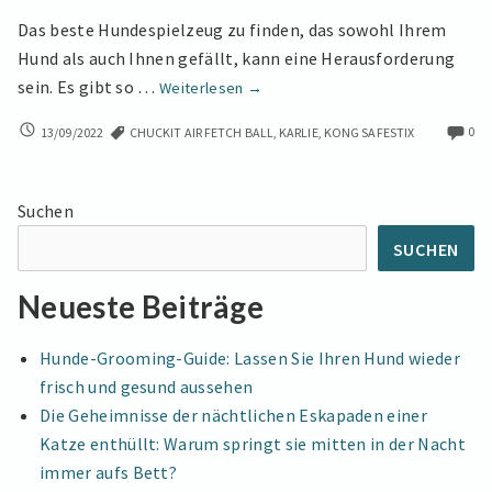
Das beste Hundespielzeug zu finden, das sowohl Ihrem
Hund als auch Ihnen gefällt, kann eine Herausforderung
Das
sein. Es gibt so …
Weiterlesen
→
ist
DAS
0
13/09/2022
CHUCKIT AIR FETCH BALL
,
KARLIE
,
KONG SAFESTIX
das
IST
beste
DAS
Hundespielzeug
BESTE
Suchen
HUNDESPIELZEUG
SUCHEN
Neueste Beiträge
Hunde-Grooming-Guide: Lassen Sie Ihren Hund wieder
frisch und gesund aussehen
Die Geheimnisse der nächtlichen Eskapaden einer
Katze enthüllt: Warum springt sie mitten in der Nacht
immer aufs Bett?