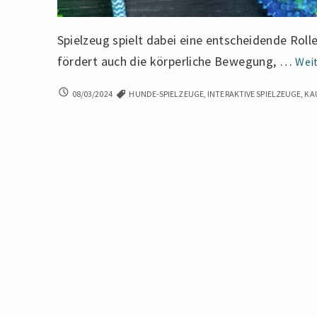
Spielzeug spielt dabei eine entscheidende Rolle
fördert auch die körperliche Bewegung, …
Wei
ALLES
08/03/2024
HUNDE-SPIELZEUGE
,
INTERAKTIVE SPIELZEUGE
,
KA
ÜBER
HUNDE-
SPIELZEUGE:
TIPPS
FÜR
DIE
AUSWAHL
UND
VERWENDUNG