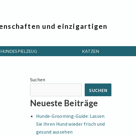
genschaften und einzigartigen
HUNDESPIELZEUG
KATZEN
Suchen
SUCHEN
Neueste Beiträge
Hunde-Grooming-Guide: Lassen
Sie Ihren Hund wieder frisch und
gesund aussehen