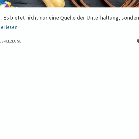
. Es bietet nicht nur eine Quelle der Unterhaltung, sonder
Alles
terlesen
→
über
USPIELZEUGE
Hunde-
Spielzeuge:
Tipps
für
die
Auswahl
und
Verwendung