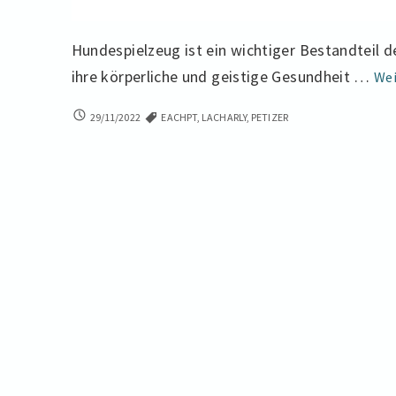
Hundespielzeug ist ein wichtiger Bestandteil d
ihre körperliche und geistige Gesundheit …
Wei
DIE
29/11/2022
EACHPT
,
LACHARLY
,
PETIZER
BESTSELLER
DER
UNKAPUTTBAREN
HUNDESPIELZEUGE