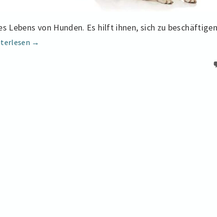
es Lebens von Hunden. Es hilft ihnen, sich zu beschäftigen
Die
terlesen
→
Bestseller
der
unkaputtbaren
Hundespielzeuge