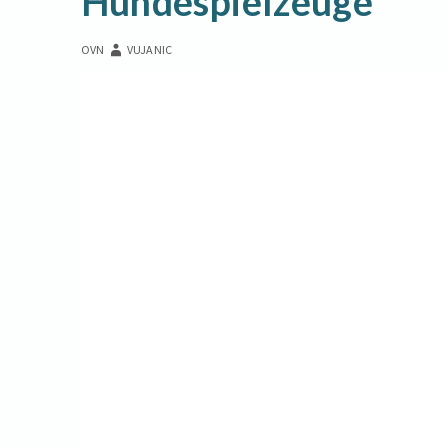
Hundespielzeuge
OVN
VUJANIC