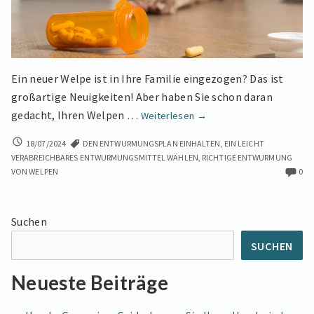
Ein neuer Welpe ist in Ihre Familie eingezogen? Das ist
großartige Neuigkeiten! Aber haben Sie schon daran
Entwurmen
gedacht, Ihren Welpen …
Weiterlesen
→
von
ENTWURMEN
18/07/2024
DEN ENTWURMUNGSPLAN EINHALTEN
,
EIN LEICHT
Welpen:
VON
VERABREICHBARES ENTWURMUNGSMITTEL WÄHLEN
,
RICHTIGE ENTWURMUNG
7
WELPEN:
VON WELPEN
0
Wichtige
7
Tipps
WICHTIGE
TIPPS
für
Suchen
FÜR
eine
EINE
SUCHEN
Effektive
EFFEKTIVE
Behandlung
BEHANDLUNG
Neueste Beiträge