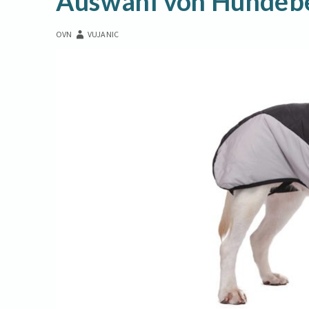
Auswahl von Hundeb
OVN
VUJANIC