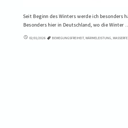
Seit Beginn des Winters werde ich besonders h
Besonders hier in Deutschland, wo die Winter
NICHT
02/01/2026
BEWEGUNGSFREIHEIT
,
WÄRMELEISTUNG
,
WASSERFE
NUR
NIEDLICH!
EIN
FUNKTIONALER
LEITFADEN
ZUR
AUSWAHL
VON
HUNDEBEKLEIDUNG