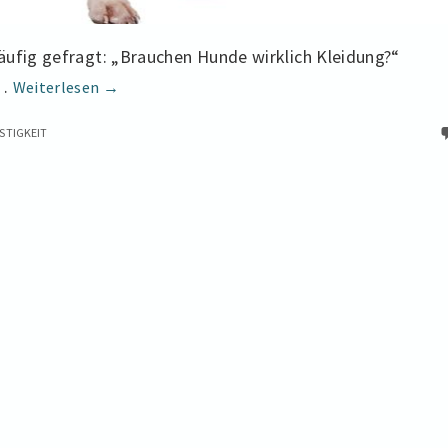
äufig gefragt: „Brauchen Hunde wirklich Kleidung?“
Nicht
 …
Weiterlesen
→
nur
STIGKEIT
niedlich!
Ein
funktionaler
Leitfaden
zur
Auswahl
von
Hundebekleidung