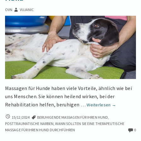
OVN
VUJANIC
Massagen für Hunde haben viele Vorteile, ähnlich wie bei
uns Menschen. Sie können heilend wirken, bei der
Grundlagen
Rehabilitation helfen, beruhigen …
Weiterlesen
→
der
GRUNDLAGEN
15/12/2024
BERUHIGENDE MASSAGEN FÜR IHREN HUND
,
Physiotherapi
DER
POSTTRAUMATISCHE NARBEN
,
WANN SOLLTEN SIE EINE THERAPEUTISCHE
für
PHYSIOTHERAPIE
MASSAGE FÜR IHREN HUND DURCHFÜHREN
0
Hunde
FÜR