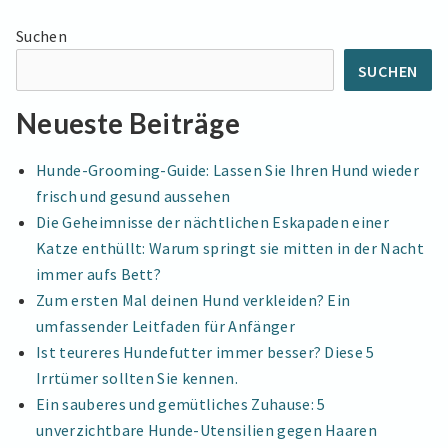
–
HUNDE
–
Entspannungst
Suchen
ENTSPANNUNGSTECHNIKEN
und
UND
SUCHEN
beruhigende
BERUHIGENDE
Massagen
MASSAGEN
Neueste Beiträge
für
FÜR
IHREN
Ihren
HUND
Hunde-Grooming-Guide: Lassen Sie Ihren Hund wieder
Hund
frisch und gesund aussehen
Die Geheimnisse der nächtlichen Eskapaden einer
Katze enthüllt: Warum springt sie mitten in der Nacht
immer aufs Bett?
Zum ersten Mal deinen Hund verkleiden? Ein
umfassender Leitfaden für Anfänger
Ist teureres Hundefutter immer besser? Diese 5
Irrtümer sollten Sie kennen.
Ein sauberes und gemütliches Zuhause: 5
unverzichtbare Hunde-Utensilien gegen Haaren