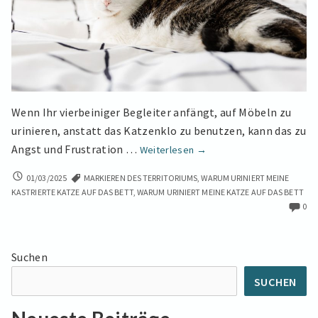
Wenn Ihr vierbeiniger Begleiter anfängt, auf Möbeln zu
urinieren, anstatt das Katzenklo zu benutzen, kann das zu
Hilfe!
Angst und Frustration …
Weiterlesen
→
Meine
HILFE!
01/03/2025
MARKIEREN DES TERRITORIUMS
,
WARUM URINIERT MEINE
Katze
MEINE
KASTRIERTE KATZE AUF DAS BETT
,
WARUM URINIERT MEINE KATZE AUF DAS BETT
macht
KATZE
0
auf
MACHT
das
AUF
DAS
Bett!
Suchen
BETT!
Was
WAS
SUCHEN
soll
SOLL
ich
ICH
tun?