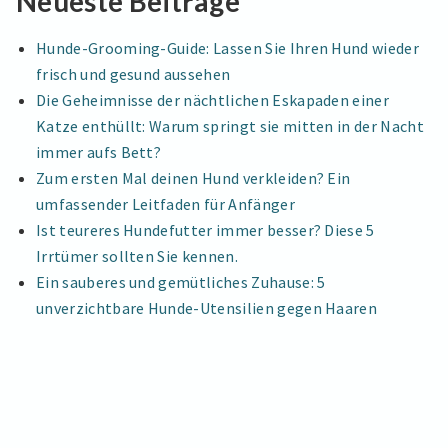
Neueste Beiträge
TUN?
Hunde-Grooming-Guide: Lassen Sie Ihren Hund wieder
frisch und gesund aussehen
Die Geheimnisse der nächtlichen Eskapaden einer
Katze enthüllt: Warum springt sie mitten in der Nacht
immer aufs Bett?
Zum ersten Mal deinen Hund verkleiden? Ein
umfassender Leitfaden für Anfänger
Ist teureres Hundefutter immer besser? Diese 5
Irrtümer sollten Sie kennen.
Ein sauberes und gemütliches Zuhause: 5
unverzichtbare Hunde-Utensilien gegen Haaren