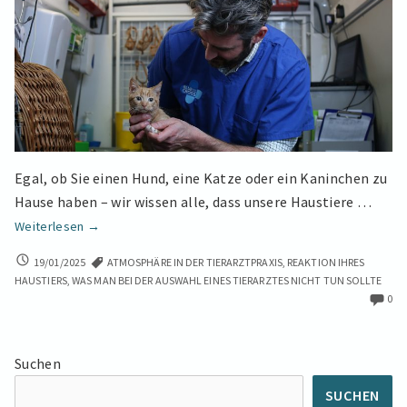
Egal, ob Sie einen Hund, eine Katze oder ein Kaninchen zu
Hause haben – wir wissen alle, dass unsere Haustiere …
Wie
Weiterlesen
→
Sie
WIE
19/01/2025
ATMOSPHÄRE IN DER TIERARZTPRAXIS
,
REAKTION IHRES
den
SIE
HAUSTIERS
,
WAS MAN BEI DER AUSWAHL EINES TIERARZTES NICHT TUN SOLLTE
besten
DEN
0
Tierarzt
BESTEN
für
TIERARZT
FÜR
Ihr
Suchen
IHR
Haustier
HAUSTIER
SUCHEN
auswählen:
AUSWÄHLEN: