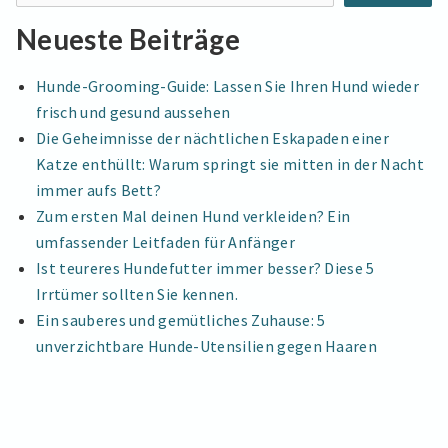
Ein
EIN
Neueste Beiträge
umfassender
UMFASSENDER
LEITFADEN
Leitfaden
Hunde-Grooming-Guide: Lassen Sie Ihren Hund wieder
frisch und gesund aussehen
Die Geheimnisse der nächtlichen Eskapaden einer
Katze enthüllt: Warum springt sie mitten in der Nacht
immer aufs Bett?
Zum ersten Mal deinen Hund verkleiden? Ein
umfassender Leitfaden für Anfänger
Ist teureres Hundefutter immer besser? Diese 5
Irrtümer sollten Sie kennen.
Ein sauberes und gemütliches Zuhause: 5
unverzichtbare Hunde-Utensilien gegen Haaren