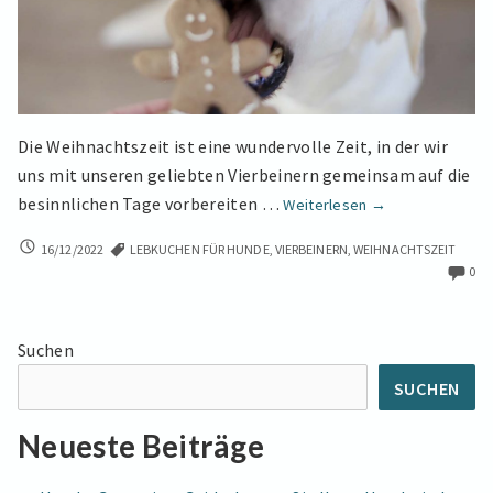
Die Weihnachtszeit ist eine wundervolle Zeit, in der wir
uns mit unseren geliebten Vierbeinern gemeinsam auf die
Lebkuchen
besinnlichen Tage vorbereiten …
Weiterlesen
→
für
LEBKUCHEN
16/12/2022
LEBKUCHEN FÜR HUNDE
,
VIERBEINERN
,
WEIHNACHTSZEIT
Hunde
FÜR
0
–
HUNDE
So
–
geht’s
SO
Suchen
GEHT’S
schnell,
SCHNELL,
gesund
SUCHEN
GESUND
&
&
Neueste Beiträge
lecker!
LECKER!