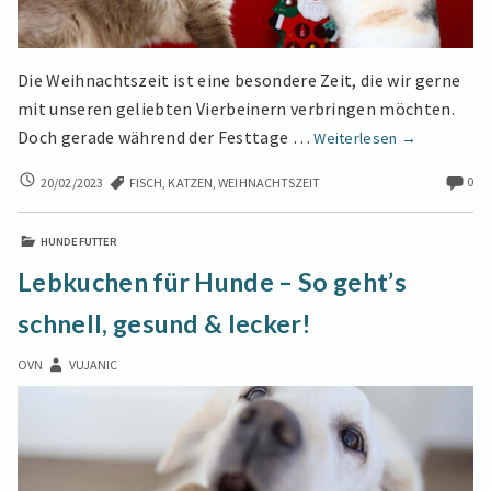
Die Weihnachtszeit ist eine besondere Zeit, die wir gerne
mit unseren geliebten Vierbeinern verbringen möchten.
Der
Doch gerade während der Festtage …
Weiterlesen
→
Weihnachts-
DER
0
20/02/2023
FISCH
,
KATZEN
,
WEIHNACHTSZEIT
Guide
WEIHNACHTS-
für
GUIDE
Katzen
HUNDEFUTTER
FÜR
KATZEN
Lebkuchen für Hunde – So geht’s
schnell, gesund & lecker!
OVN
VUJANIC