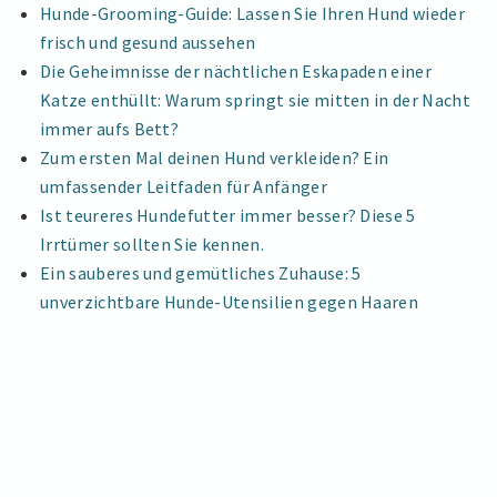
GANZEN
ganzen
Hunde-Grooming-Guide: Lassen Sie Ihren Hund wieder
TAG
Tag
frisch und gesund aussehen
LANG
lang
Die Geheimnisse der nächtlichen Eskapaden einer
NICHT
nicht
DAS
Katze enthüllt: Warum springt sie mitten in der Nacht
das
HAUS
immer aufs Bett?
ZERSTÖRT
Haus
Zum ersten Mal deinen Hund verkleiden? Ein
zerstört
umfassender Leitfaden für Anfänger
Ist teureres Hundefutter immer besser? Diese 5
Irrtümer sollten Sie kennen.
Ein sauberes und gemütliches Zuhause: 5
unverzichtbare Hunde-Utensilien gegen Haaren