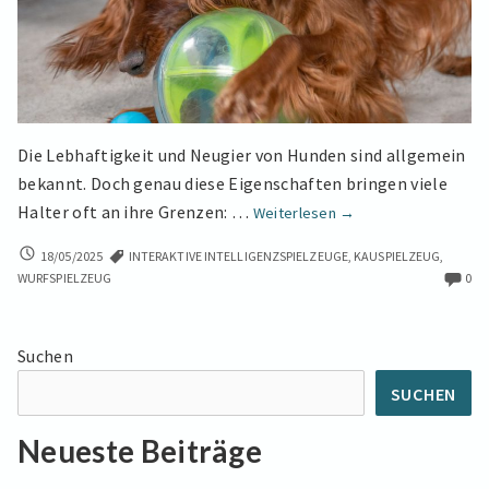
Die Lebhaftigkeit und Neugier von Hunden sind allgemein
bekannt. Doch genau diese Eigenschaften bringen viele
Der
Halter oft an ihre Grenzen: …
Weiterlesen
→
Herrscher
DER
18/05/2025
INTERAKTIVE INTELLIGENZSPIELZEUGE
,
KAUSPIELZEUG
,
ist
HERRSCHER
WURFSPIELZEUG
0
nicht
IST
gelangweilt!
NICHT
5
GELANGWEILT!
Suchen
5
Hundespielzeuge,
HUNDESPIELZEUGE,
mit
SUCHEN
MIT
denen
DENEN
Neueste Beiträge
er
ER
den
DEN