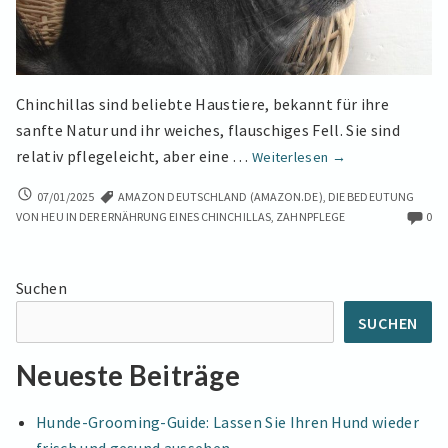
Chinchillas sind beliebte Haustiere, bekannt für ihre
sanfte Natur und ihr weiches, flauschiges Fell. Sie sind
Was
relativ pflegeleicht, aber eine …
Weiterlesen
→
fressen
WAS
07/01/2025
AMAZON DEUTSCHLAND (AMAZON.DE)
,
DIE BEDEUTUNG
Chinchillas?
FRESSEN
VON HEU IN DER ERNÄHRUNG EINES CHINCHILLAS
,
ZAHNPFLEGE
0
Der
CHINCHILLAS?
ultimative
DER
Leitfaden
ULTIMATIVE
Suchen
LEITFADEN
für
FÜR
ihre
SUCHEN
IHRE
Ernährung
ERNÄHRUNG
Neueste Beiträge
Hunde-Grooming-Guide: Lassen Sie Ihren Hund wieder