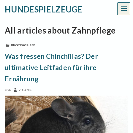
HUNDESPIELZEUGE
MEN
All articles about Zahnpflege
UNCATEGORIZED
Was fressen Chinchillas? Der
ultimative Leitfaden für ihre
Ernährung
OVN
VUJANIC