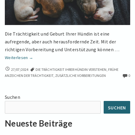
Die Trächtigkeit und Geburt Ihrer Hündin ist eine
aufregende, aber auch herausfordernde Zeit. Mit der
richtigen Vorbereitung und Unterstützung können …
Umfassender
Weiterlesen
→
Leitfaden
UMFASSENDER
27/07/2024
DIE TRÄCHTIGKEIT IHRER HÜNDIN VERSTEHEN
,
FRÜHE
für
LEITFADEN
ANZEICHEN DER TRÄCHTIGKEIT
,
ZUSÄTZLICHE VORBEREITUNGEN
0
Trächtigkeit
FÜR
und
TRÄCHTIGKEIT
Geburt
UND
Suchen
GEBURT
bei
BEI
Hunden
SUCHEN
HUNDEN
Neueste Beiträge