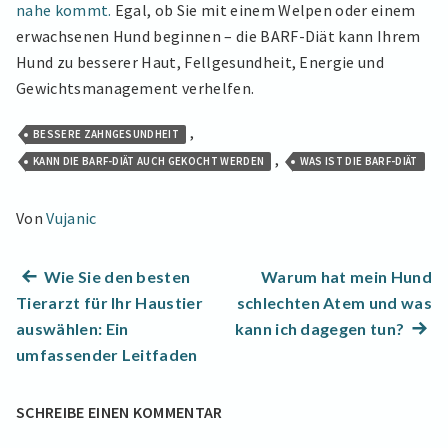
nahe kommt.
Egal, ob Sie mit einem Welpen oder einem
erwachsenen Hund beginnen – die BARF-Diät kann Ihrem
Hund zu besserer Haut, Fellgesundheit, Energie und
Gewichtsmanagement verhelfen.
,
BESSERE ZAHNGESUNDHEIT
,
KANN DIE BARF-DIÄT AUCH GEKOCHT WERDEN
WAS IST DIE BARF-DIÄT
Von
Vujanic
Beitragsnavigation
Previous
Wie Sie den besten
Warum hat mein Hund
post:
Tierarzt für Ihr Haustier
schlechten Atem und was
Next
auswählen: Ein
kann ich dagegen tun?
post:
umfassender Leitfaden
SCHREIBE EINEN KOMMENTAR