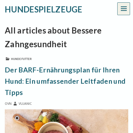
HUNDESPIELZEUGE
MEN
All articles about Bessere
Zahngesundheit
HUNDEFUTTER
Der BARF-Ernährungsplan für Ihren
Hund: Ein umfassender Leitfaden und
Tipps
OVN
VUJANIC