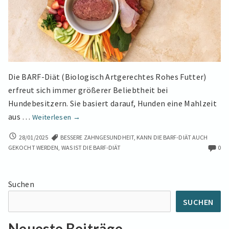
Die BARF-Diät (Biologisch Artgerechtes Rohes Futter)
erfreut sich immer größerer Beliebtheit bei
Hundebesitzern. Sie basiert darauf, Hunden eine Mahlzeit
Der
aus …
Weiterlesen
→
BARF-
DER
28/01/2025
BESSERE ZAHNGESUNDHEIT
,
KANN DIE BARF-DIÄT AUCH
Ernährungsplan
BARF-
GEKOCHT WERDEN
,
WAS IST DIE BARF-DIÄT
0
für
ERNÄHRUNGSPLAN
Ihren
FÜR
Hund:
IHREN
Suchen
HUND:
Ein
EIN
umfassender
SUCHEN
UMFASSENDER
Leitfaden
LEITFADEN
Neueste Beiträge
und
UND