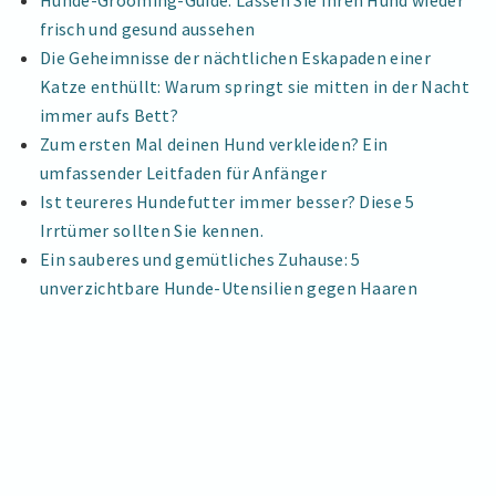
Hunde-Grooming-Guide: Lassen Sie Ihren Hund wieder
UNDEBÜRSTEN
Hundebürsten
frisch und gesund aussehen
Die Geheimnisse der nächtlichen Eskapaden einer
Katze enthüllt: Warum springt sie mitten in der Nacht
immer aufs Bett?
Zum ersten Mal deinen Hund verkleiden? Ein
umfassender Leitfaden für Anfänger
Ist teureres Hundefutter immer besser? Diese 5
Irrtümer sollten Sie kennen.
Ein sauberes und gemütliches Zuhause: 5
unverzichtbare Hunde-Utensilien gegen Haaren