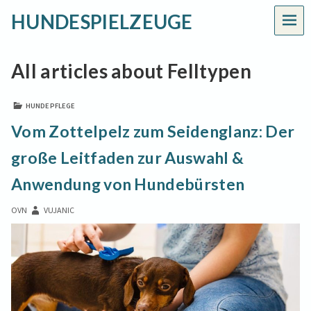
HUNDESPIELZEUGE
MEN
All articles about Felltypen
HUNDEPFLEGE
Vom Zottelpelz zum Seidenglanz: Der
große Leitfaden zur Auswahl &
Anwendung von Hundebürsten
OVN
VUJANIC