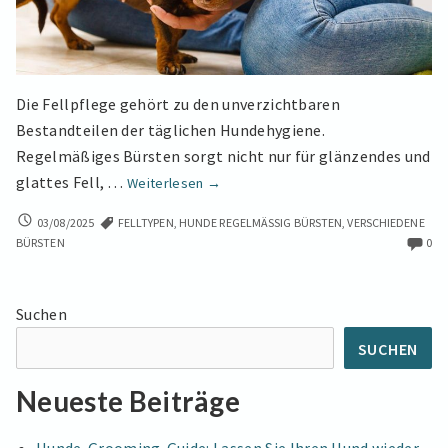
Die Fellpflege gehört zu den unverzichtbaren
Bestandteilen der täglichen Hundehygiene.
Regelmäßiges Bürsten sorgt nicht nur für glänzendes und
Vom
glattes Fell, …
Weiterlesen
→
Zottelpelz
VOM
03/08/2025
FELLTYPEN
,
HUNDE REGELMÄSSIG BÜRSTEN
,
VERSCHIEDENE
zum
ZOTTELPELZ
BÜRSTEN
0
Seidenglanz:
ZUM
Der
SEIDENGLANZ:
große
DER
Suchen
GROSSE L
Leitfaden
EITFADEN Z
zur
SUCHEN
UR A
Auswahl
USWAHL &
Neueste Beiträge
&
A
Anwendung
NWENDUNG V
ON H
von