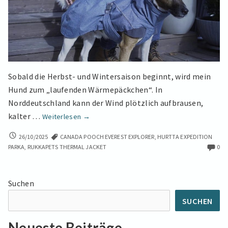
Sobald die Herbst- und Wintersaison beginnt, wird mein
Hund zum „laufenden Wärmepäckchen“. In
Norddeutschland kann der Wind plötzlich aufbrausen,
Auch
kalter …
Weiterlesen
→
im
AUCH
26/10/2025
CANADA POOCH EVEREST EXPLORER
,
HURTTA EXPEDITION
Herbst
IM
PARKA
,
RUKKAPETS THERMAL JACKET
0
und
HERBST
Winter
UND
stilvoll:
WINTER
Suchen
STILVOLL:
6
6
praktische
SUCHEN
PRAKTISCHE
Daunenjacken
DAUNENJACKEN
Neueste Beiträge
für
FÜR