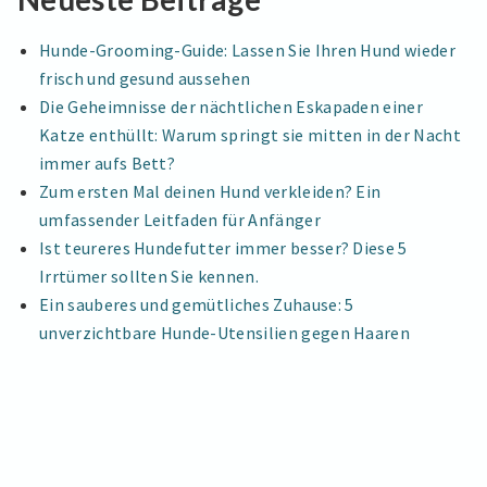
Hunde
HUNDE
IM
im
Hunde-Grooming-Guide: Lassen Sie Ihren Hund wieder
TEST
Test
frisch und gesund aussehen
Die Geheimnisse der nächtlichen Eskapaden einer
Katze enthüllt: Warum springt sie mitten in der Nacht
immer aufs Bett?
Zum ersten Mal deinen Hund verkleiden? Ein
umfassender Leitfaden für Anfänger
Ist teureres Hundefutter immer besser? Diese 5
Irrtümer sollten Sie kennen.
Ein sauberes und gemütliches Zuhause: 5
unverzichtbare Hunde-Utensilien gegen Haaren