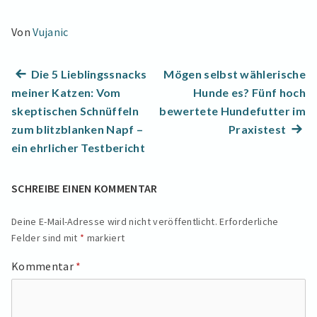
Von
Vujanic
Beitragsnavigation
Previous
Die 5 Lieblingssnacks
Mögen selbst wählerische
post:
meiner Katzen: Vom
Hunde es? Fünf hoch
skeptischen Schnüffeln
bewertete Hundefutter im
Next
zum blitzblanken Napf –
Praxistest
post:
ein ehrlicher Testbericht
SCHREIBE EINEN KOMMENTAR
Deine E-Mail-Adresse wird nicht veröffentlicht.
Erforderliche
Felder sind mit
*
markiert
Kommentar
*