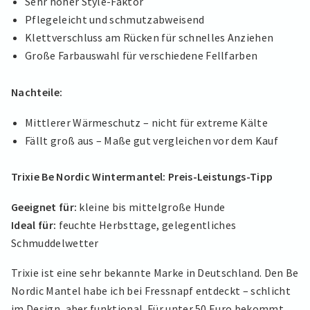
Sehr hoher Style-Faktor
Pflegeleicht und schmutzabweisend
Klettverschluss am Rücken für schnelles Anziehen
Große Farbauswahl für verschiedene Fellfarben
Nachteile:
Mittlerer Wärmeschutz – nicht für extreme Kälte
Fällt groß aus – Maße gut vergleichen vor dem Kauf
Trixie Be Nordic Wintermantel: Preis-Leistungs-Tipp
Geeignet für:
kleine bis mittelgroße Hunde
Ideal für:
feuchte Herbsttage, gelegentliches
Schmuddelwetter
Trixie ist eine sehr bekannte Marke in Deutschland. Den Be
Nordic Mantel habe ich bei Fressnapf entdeckt – schlicht
im Design, aber funktional. Für unter 50 Euro bekommt