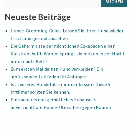
Was
SUCHEN
WAS
Sie
SIE
Neueste Beiträge
über
ÜBER
das
DAS
SPAZIERENGEHEN
Spazierengehen
Hunde-Grooming-Guide: Lassen Sie Ihren Hund wieder
MIT
mit
frisch und gesund aussehen
HUNDEN
Hunden
Die Geheimnisse der nächtlichen Eskapaden einer
AUS
aus
DEM
Katze enthüllt: Warum springt sie mitten in der Nacht
dem
TIERHEIM
immer aufs Bett?
WISSEN
Tierheim
Zum ersten Mal deinen Hund verkleiden? Ein
SOLLTEN
wissen
umfassender Leitfaden für Anfänger
sollten
Ist teureres Hundefutter immer besser? Diese 5
Irrtümer sollten Sie kennen.
Ein sauberes und gemütliches Zuhause: 5
unverzichtbare Hunde-Utensilien gegen Haaren