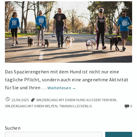
Das Spazierengehen mit dem Hund ist nicht nur eine
tägliche Pflicht, sondern auch eine angenehme Aktivität
Der
für Sie und Ihren …
Weiterlesen
→
Perfekte
DER
13/04/2025
SPAZIERGANG MIT EINEM HUND AUS DEM TIERHEIM
,
Hundespaziergang:
PERFEKTE
SPAZIERGANG MIT IHREM WELPEN
,
TRAINING LECKERLIS
0
Tipps,
HUNDESPAZIERGANG:
rechtliche
TIPPS,
Aspekte
RECHTLICHE
Suchen
ASPEKTE
und
UND