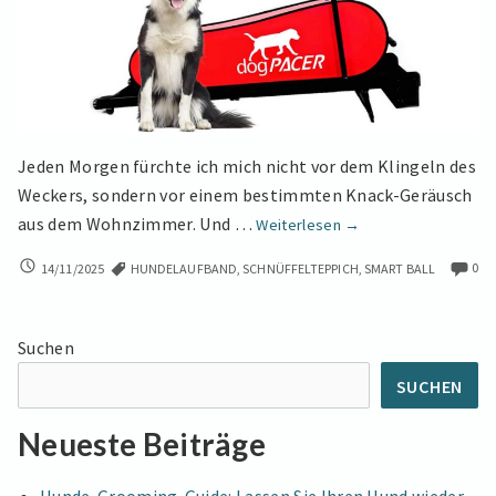
Jeden Morgen fürchte ich mich nicht vor dem Klingeln des
Weckers, sondern vor einem bestimmten Knack-Geräusch
Tschüss
aus dem Wohnzimmer. Und …
Weiterlesen
→
Chaos
TSCHÜSS
0
14/11/2025
HUNDELAUFBAND
,
SCHNÜFFELTEPPICH
,
SMART BALL
zu
CHAOS
Hause!
ZU
Der
HAUSE!
Suchen
große
DER
GROSSE Ü
Überblick
SUCHEN
BERBLICK Ü
über
BER I
Indoor-
Neueste Beiträge
NDOOR-G
Gassi-
ASSI-G
Gadgets
ADGETS F