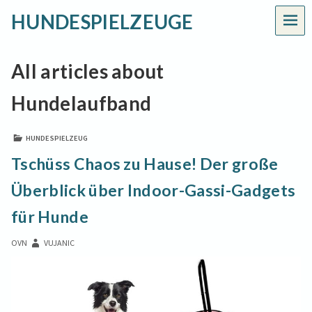
HUNDESPIELZEUGE
MEN
All articles about
Hundelaufband
HUNDESPIELZEUG
Tschüss Chaos zu Hause! Der große
Überblick über Indoor-Gassi-Gadgets
für Hunde
OVN
VUJANIC