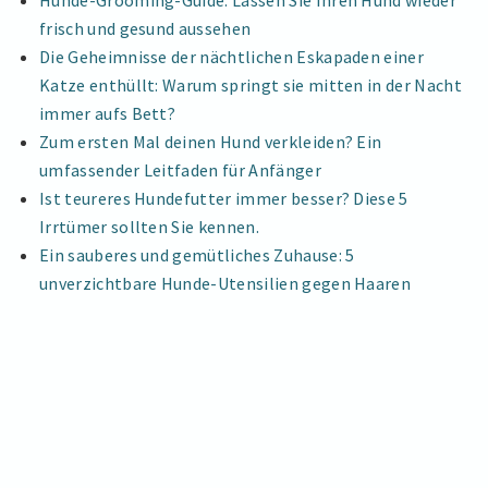
Hunde-Grooming-Guide: Lassen Sie Ihren Hund wieder
ÜR H
für
frisch und gesund aussehen
UNDE
Hunde
Die Geheimnisse der nächtlichen Eskapaden einer
Katze enthüllt: Warum springt sie mitten in der Nacht
immer aufs Bett?
Zum ersten Mal deinen Hund verkleiden? Ein
umfassender Leitfaden für Anfänger
Ist teureres Hundefutter immer besser? Diese 5
Irrtümer sollten Sie kennen.
Ein sauberes und gemütliches Zuhause: 5
unverzichtbare Hunde-Utensilien gegen Haaren