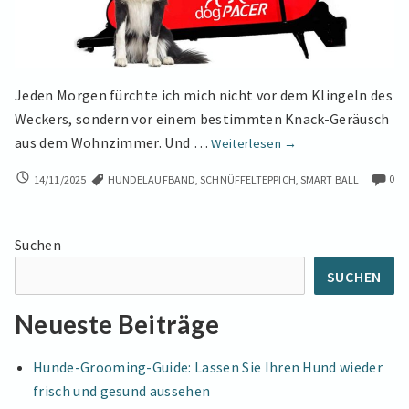
Jeden Morgen fürchte ich mich nicht vor dem Klingeln des
Weckers, sondern vor einem bestimmten Knack-Geräusch
Tschüss
aus dem Wohnzimmer. Und …
Weiterlesen
→
Chaos
TSCHÜSS
0
14/11/2025
HUNDELAUFBAND
,
SCHNÜFFELTEPPICH
,
SMART BALL
zu
CHAOS
Hause!
ZU
Der
HAUSE!
Suchen
große
DER
GROSSE Ü
Überblick
SUCHEN
BERBLICK Ü
über
BER I
Indoor-
Neueste Beiträge
NDOOR-G
Gassi-
ASSI-G
Gadgets
ADGETS F
Hunde-Grooming-Guide: Lassen Sie Ihren Hund wieder
ÜR H
für
frisch und gesund aussehen
UNDE
Hunde