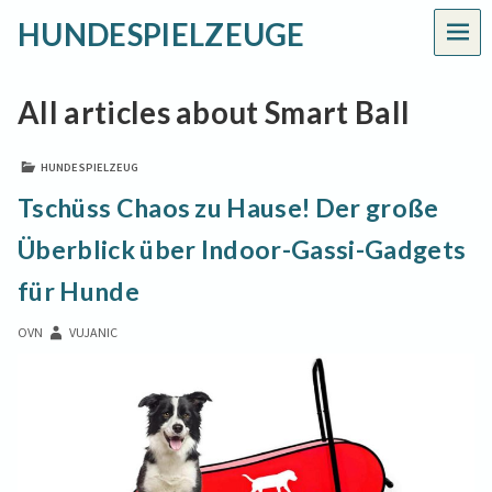
HUNDESPIELZEUGE
MEN
All articles about Smart Ball
HUNDESPIELZEUG
Tschüss Chaos zu Hause! Der große
Überblick über Indoor-Gassi-Gadgets
für Hunde
OVN
VUJANIC